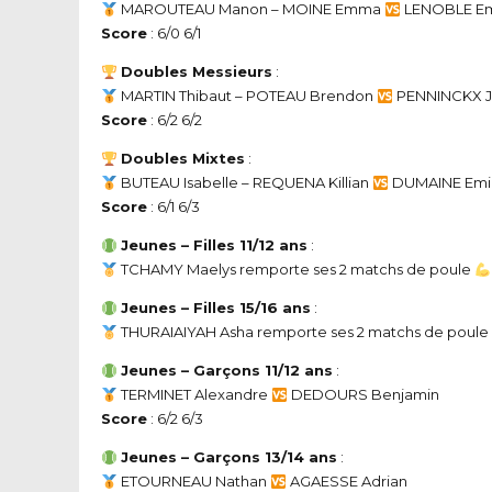
MAROUTEAU Manon – MOINE Emma
LENOBLE Emm
Score
: 6/0 6/1
Doubles Messieurs
:
MARTIN Thibaut – POTEAU Brendon
PENNINCKX Ju
Score
: 6/2 6/2
Doubles Mixtes
:
BUTEAU Isabelle – REQUENA Killian
DUMAINE Emil
Score
: 6/1 6/3
Jeunes – Filles 11/12 ans
:
TCHAMY Maelys remporte ses 2 matchs de poule
Jeunes – Filles 15/16 ans
:
THURAIAIYAH Asha remporte ses 2 matchs de poule
Jeunes – Garçons 11/12 ans
:
TERMINET Alexandre
DEDOURS Benjamin
Score
: 6/2 6/3
Jeunes – Garçons 13/14 ans
:
ETOURNEAU Nathan
AGAESSE Adrian