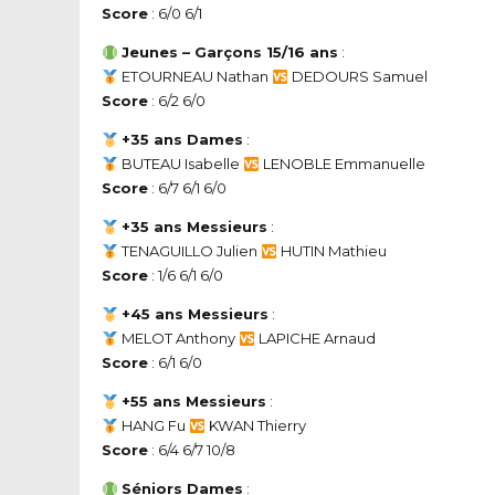
Score
: 6/0 6/1
Jeunes – Garçons 15/16 ans
:
ETOURNEAU Nathan
DEDOURS Samuel
Score
: 6/2 6/0
+35 ans Dames
:
BUTEAU Isabelle
LENOBLE Emmanuelle
Score
: 6/7 6/1 6/0
+35 ans Messieurs
:
TENAGUILLO Julien
HUTIN Mathieu
Score
: 1/6 6/1 6/0
+45 ans Messieurs
:
MELOT Anthony
LAPICHE Arnaud
Score
: 6/1 6/0
+55 ans Messieurs
:
HANG Fu
KWAN Thierry
Score
: 6/4 6/7 10/8
Séniors Dames
: